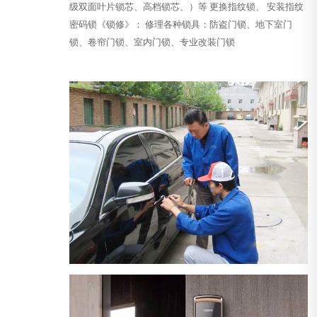
级双面叶片锁芯、高档锁芯、）等 更换指纹锁、 安装指纹
密码锁《锁修》： 修理各种锁具：防盗门锁、地下室门
锁、卷帘门锁、室内门锁、专业改装门锁