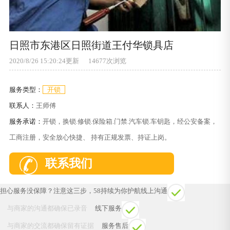
日照市东港区日照街道王付华锁具店
2020/8/26 15:20:24更新 14677次浏览
服务类型：
开锁
联系人：
王师傅
服务承诺：
开锁，换锁.修锁.保险箱.门禁.汽车锁.车钥匙，经公安备案，
工商注册，安全放心快捷、 持有正规发票、持证上岗。
联系我们
担心服务没保障？注意这三步，58持续为你护航
线上沟通
与商家的沟通都确保已录音
线下服务
与商家的交流都确保留有证据
服务售后