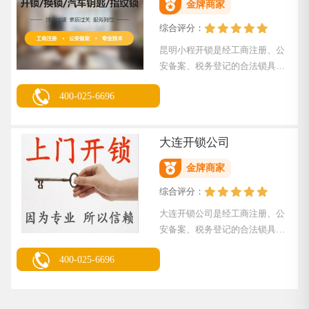
金牌商家
综合评分：
昆明小程开锁是经工商注册、公
安备案、税务登记的合法锁具开
修服...
400-025-6696
大连开锁公司
金牌商家
综合评分：
大连开锁公司是经工商注册、公
安备案、税务登记的合法锁具开
修服...
400-025-6696