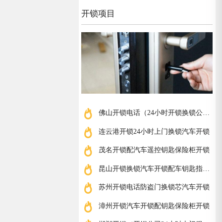
开锁项目
佛山开锁电话（24小时开锁换锁公
司）
连云港开锁24小时上门换锁汽车开锁
茂名开锁配汽车遥控钥匙保险柜开锁
昆山开锁换锁汽车开锁配车钥匙指纹
锁安装
苏州开锁电话防盗门换锁芯汽车开锁
漳州开锁汽车开锁配钥匙保险柜开锁