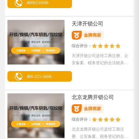
4000256696
天津开锁公司
金牌商家
综合评分：
天津开锁公司是经工商注册、公
安备案、税务登记的合法锁具开
修服...
400-025-6696
北京龙腾开锁公司
金牌商家
综合评分：
北京龙腾开锁公司是经工商注
册、公安备案、税务登记的合法