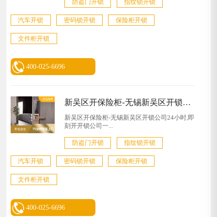
防盗门开锁
指纹锁开锁
汽车开锁
密码锁开锁
保险柜开锁
文件柜开锁
400-025-6696
新吴区开保险柜-无锡新吴区开锁公
司24小时
新吴区开保险柜-无锡新吴区开锁公司24小时,即
刻开开锁公司一...
防盗门开锁
指纹锁开锁
汽车开锁
密码锁开锁
保险柜开锁
文件柜开锁
400-025-6696