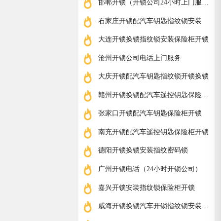
邯郸开锁（开锁公司24小时上门服
务）
石家庄开锁配汽车钥匙指纹锁安装
大连开锁换锁指纹锁安装保险柜开锁
沧州开锁公司电话上门服务
大庆开锁配汽车钥匙指纹锁开锁换锁
赣州开锁换锁配汽车遥控钥匙保险柜
开锁
张家口开锁配汽车钥匙保险柜开锁
南充开锁配汽车遥控钥匙保险柜开锁
德阳开锁换锁安装指纹密码锁
广州开锁电话（24小时开锁公司）
嘉兴开锁安装指纹锁保险柜开锁
威海开锁换锁汽车开锁指纹锁安装维
修