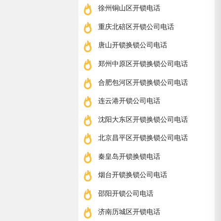
徐州铜山区开锁电话
重庆北碚区开锁公司电话
唐山开锁换锁公司电话
郑州中原区开锁换锁公司电话
合肥包河区开锁换锁公司电话
连云港开锁公司电话
沈阳大东区开锁换锁公司电话
北京昌平区开锁换锁公司电话
秦皇岛开锁换锁电话
烟台开锁换锁公司电话
邵阳开锁公司电话
济南历城区开锁电话