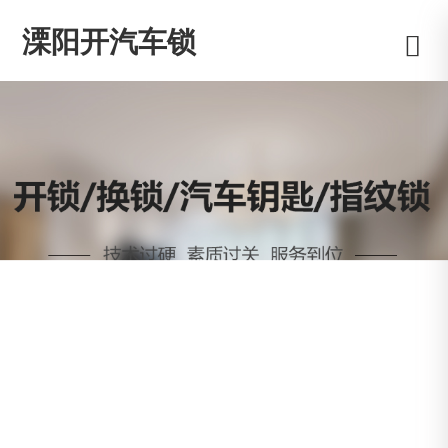
溧阳开汽车锁