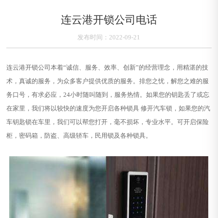
连云港开锁公司电话
发布时间：2022-09-21
连云港开锁公司本着“诚信、服务、效率、创新”的经营理念，用精湛的技
术，真诚的服务，为众多客户提供优质的服务。排您之忧，解您之难的服
务口号，有求必应，24小时随叫随到，服务热情。如果您的钥匙丢了或忘
在家里，我们将以较快的速度为您开启各种锁具 修开汽车锁，如果您的汽
车钥匙锁在车里，我们可以帮您打开，毫不损坏，专业水平。可开启保险
柜，密码箱，防盗、高级轿车，民用锁及各种锁具。