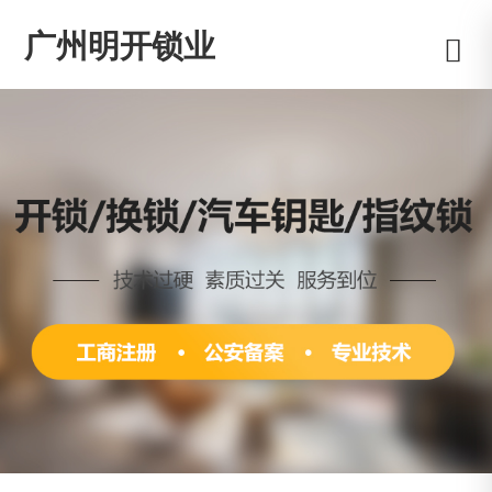
广州明开锁业