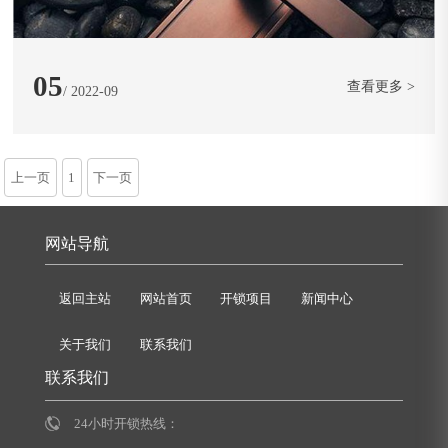
05
查看更多 >
/ 2022-09
上一页
1
下一页
网站导航
返回主站
网站首页
开锁项目
新闻中心
关于我们
联系我们
联系我们
24小时开锁热线：