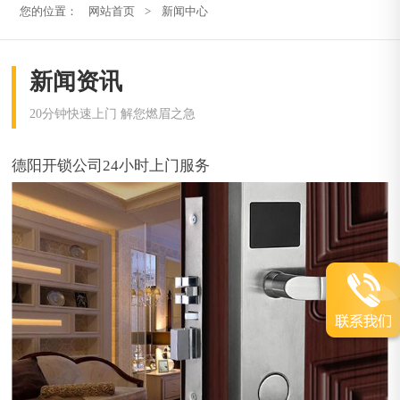
您的位置：
网站首页
>
新闻中心
新闻资讯
20分钟快速上门 解您燃眉之急
德阳开锁公司24小时上门服务