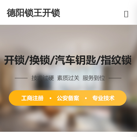
德阳锁王开锁