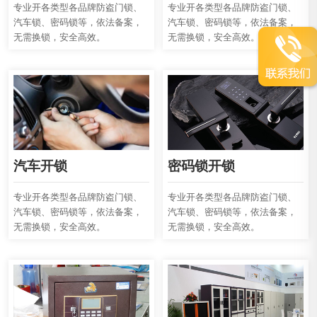
专业开各类型各品牌防盗门锁、
专业开各类型各品牌防盗门锁、
汽车锁、密码锁等，依法备案，
汽车锁、密码锁等，依法备案，
无需换锁，安全高效。
无需换锁，安全高效。
汽车开锁
密码锁开锁
专业开各类型各品牌防盗门锁、
专业开各类型各品牌防盗门锁、
汽车锁、密码锁等，依法备案，
汽车锁、密码锁等，依法备案，
无需换锁，安全高效。
无需换锁，安全高效。