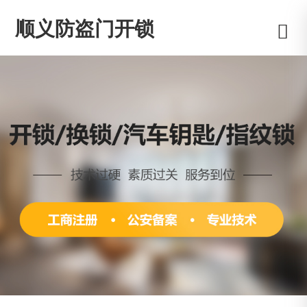
顺义防盗门开锁