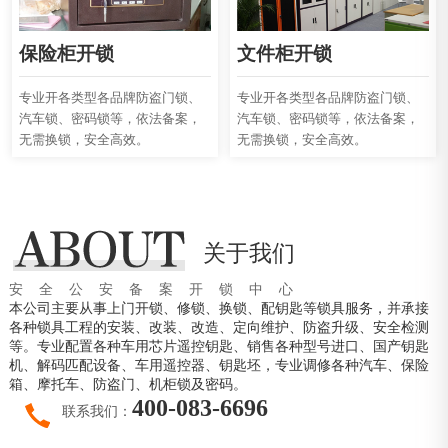
保险柜开锁
文件柜开锁
专业开各类型各品牌防盗门锁、
专业开各类型各品牌防盗门锁、
汽车锁、密码锁等，依法备案，
汽车锁、密码锁等，依法备案，
无需换锁，安全高效。
无需换锁，安全高效。
关于我们
安全公安备案开锁中心
本公司主要从事上门开锁、修锁、换锁、配钥匙等锁具服务，并承接
各种锁具工程的安装、改装、改造、定向维护、防盗升级、安全检测
等。专业配置各种车用芯片遥控钥匙、销售各种型号进口、国产钥匙
机、解码匹配设备、车用遥控器、钥匙坯，专业调修各种汽车、保险
箱、摩托车、防盗门、机柜锁及密码。
400-083-6696
联系我们：