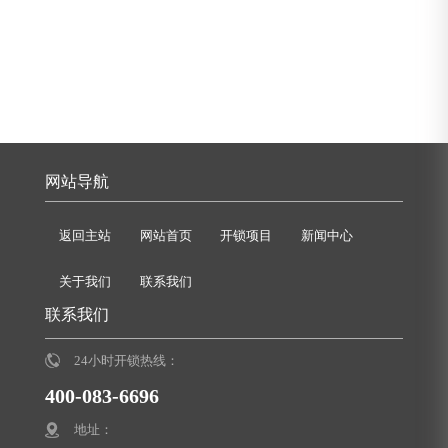
网站导航
返回主站
网站首页
开锁项目
新闻中心
关于我们
联系我们
联系我们
24小时开锁热线：
400-083-6696
地址：