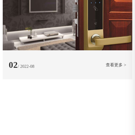
02
查看更多 >
/ 2022-08