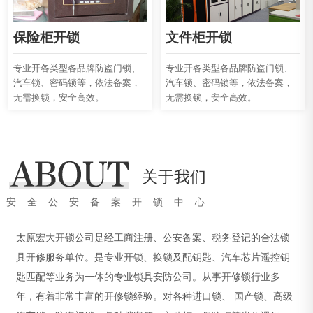
保险柜开锁
文件柜开锁
专业开各类型各品牌防盗门锁、
专业开各类型各品牌防盗门锁、
汽车锁、密码锁等，依法备案，
汽车锁、密码锁等，依法备案，
无需换锁，安全高效。
无需换锁，安全高效。
关于我们
安全公安备案开锁中心
太原宏大开锁公司是经工商注册、公安备案、税务登记的合法锁
具开修服务单位。是专业开锁、换锁及配钥匙、汽车芯片遥控钥
匙匹配等业务为一体的专业锁具安防公司。从事开修锁行业多
年，有着非常丰富的开修锁经验。对各种进口锁、 国产锁、高级