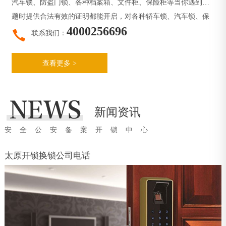
汽车锁、防盗门锁、各种档案箱、文件柜、保险柜等当你遇到问
题时提供合法有效的证明都能开启，对各种轿车锁、汽车锁、保
4000256696
险柜出现的各类疑难、奇特故障都能及时修好，以自己热心细致
联系我们：
的服务和精湛的技术赢得了广大客户的一致好评。明码标价，安
全放心。宗旨为每一位顾客提供专业、高效、可靠的上门服务，
查看更多 >
保障用户享受到卓越、全面的“端对端”尊贵服务。
新闻资讯
安全公安备案开锁中心
太原开锁换锁公司电话