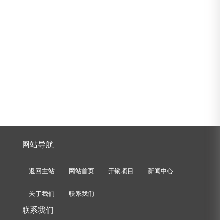
网站导航
返回主站
网站首页
开锁项目
新闻中心
关于我们
联系我们
联系我们