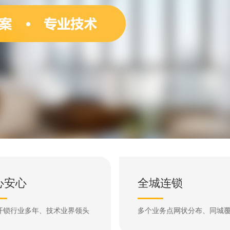
心安心
全城连锁
开锁行业多年、技术业界领头
多个业务点网状分布、同城