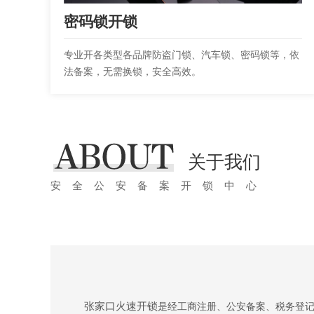
密码锁开锁
专业开各类型各品牌防盗门锁、汽车锁、密码锁等，依
法备案，无需换锁，安全高效。
关于我们
安全公安备案开锁中心
是经工商注册、公安备案、税务登
张家口火速开锁