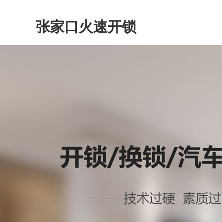
张家口火速开锁