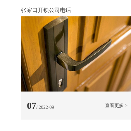
张家口开锁公司电话
07
查看更多 >
/ 2022-09