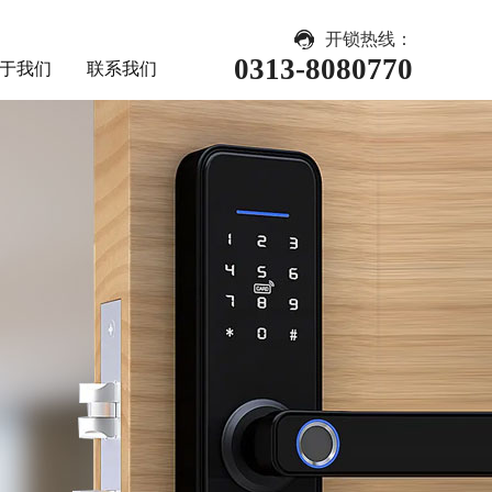
开锁热线：
0313-8080770
于我们
联系我们