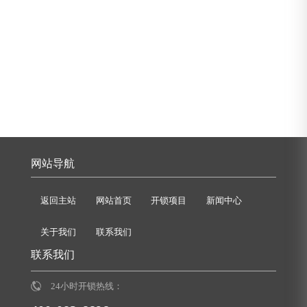
网站导航
返回主站
网站首页
开锁项目
新闻中心
关于我们
联系我们
联系我们
24小时开锁热线：