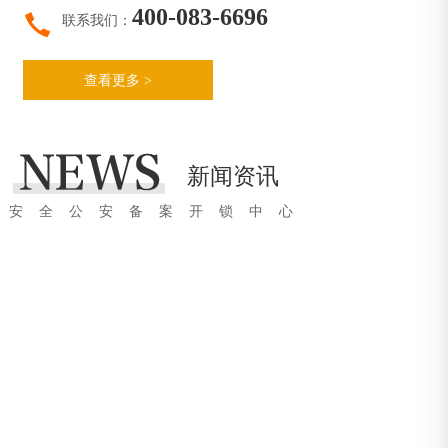
400-083-6696
联系我们：
查看更多 >
新闻资讯
安全公安备案开锁中心