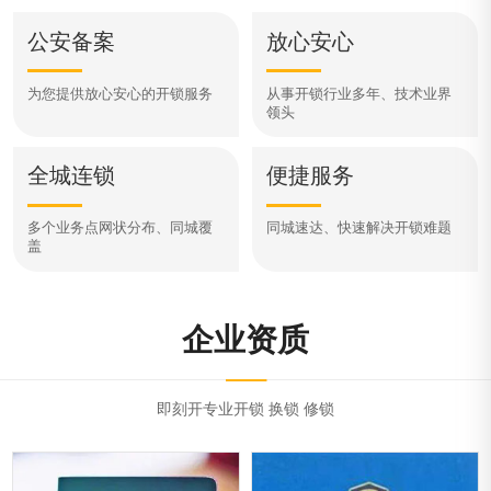
公安备案
放心安心
为您提供放心安心的开锁服务
从事开锁行业多年、技术业界
领头
全城连锁
便捷服务
多个业务点网状分布、同城覆
同城速达、快速解决开锁难题
盖
企业资质
即刻开专业开锁 换锁 修锁