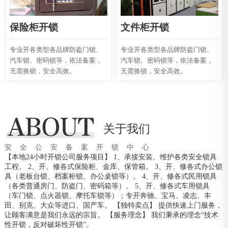
保险柜开锁
文件柜开锁
专业开各类型各品牌防盗门锁、
专业开各类型各品牌防盗门锁、
汽车锁、密码锁等，依法备案，
汽车锁、密码锁等，依法备案，
无需换锁，安全高效。
无需换锁，安全高效。
关于我们
安全公安备案开锁中心
【本地24小时开锁公司服务项目】 1、承接安装、维护各类安全锁具
工程。 2、开、修各式保险柜、金库、保管箱。 3、开、修各式办公锁
具（老板台锁、档案柜锁、办公桌锁等）。 4、开、修各式民用锁具
（各类普通房门、防盗门、密码箱等）。 5、开、修各式车用锁具
（车门锁、点火器锁、摩托车锁等）；专开奔驰、宝马、凌志、丰
田、别克、大众等进口、国产车。 【独特卖点】 提供快速上门服务，
让顾客满意是我们永远的宗旨。 【服务理念】 我们秉承的理念“技术
性开锁，反对破坏性开锁”。