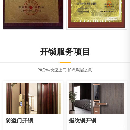
开锁服务项目
20分钟快速上门 解您燃眉之急
防盗门开锁
指纹锁开锁