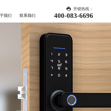
开锁热线：
400-083-6696
于我们
联系我们