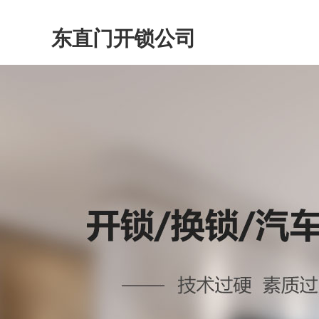
东直门开锁公司