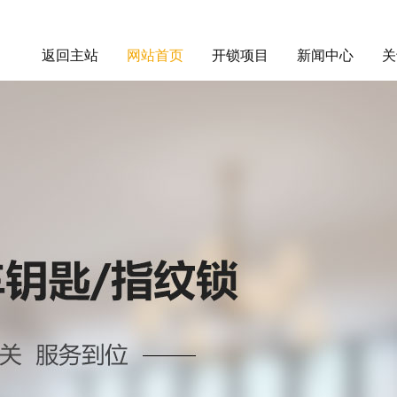
返回主站
网站首页
开锁项目
新闻中心
关