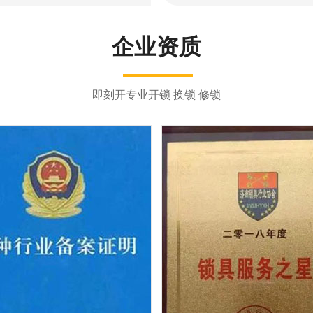
企业资质
即刻开专业开锁 换锁 修锁