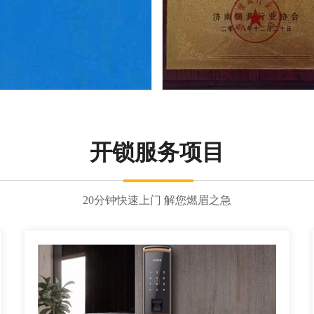
开锁服务项目
20分钟快速上门 解您燃眉之急