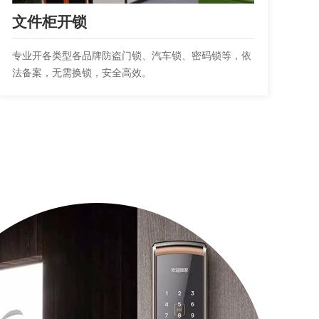
文件柜开锁
专业开各类型各品牌防盗门锁、汽车锁、密码锁等，依
法备案，无需换锁，安全高效。