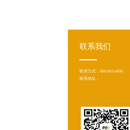
联系我们
联系方式：
400-083-6696
联系地址：