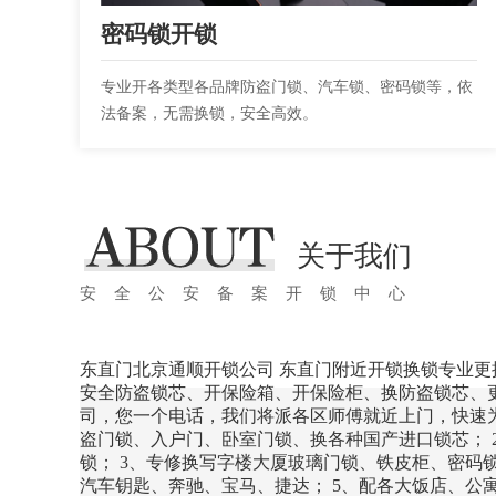
密码锁开锁
专业开各类型各品牌防盗门锁、汽车锁、密码锁等，依
法备案，无需换锁，安全高效。
关于我们
安全公安备案开锁中心
东直门北京通顺开锁公司 东直门附近开锁换锁专业更
安全防盗锁芯、开保险箱、开保险柜、换防盗锁芯、
司，您一个电话，我们将派各区师傅就近上门，快速为
盗门锁、入户门、卧室门锁、换各种国产进口锁芯； 
锁； 3、专修换写字楼大厦玻璃门锁、铁皮柜、密码
汽车钥匙、奔驰、宝马、捷达； 5、配各大饭店、公