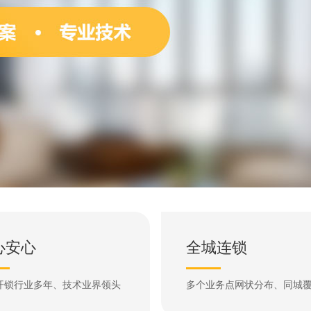
心安心
全城连锁
开锁行业多年、技术业界领头
多个业务点网状分布、同城