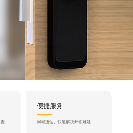
便捷服务
覆盖
同城速达、快速解决开锁难题