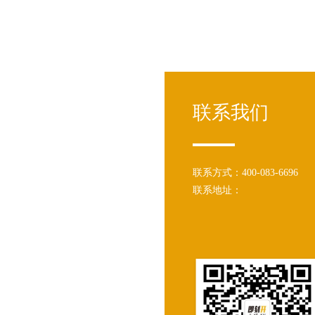
联系我们
联系方式：
400-083-6696
联系地址：