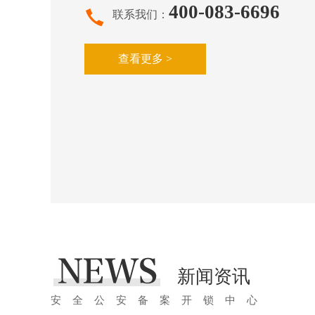
400-083-6696
联系我们：
查看更多 >
新闻资讯
安全公安备案开锁中心