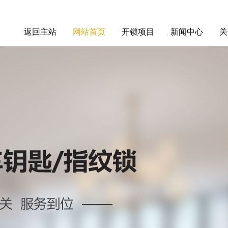
返回主站
网站首页
开锁项目
新闻中心
关