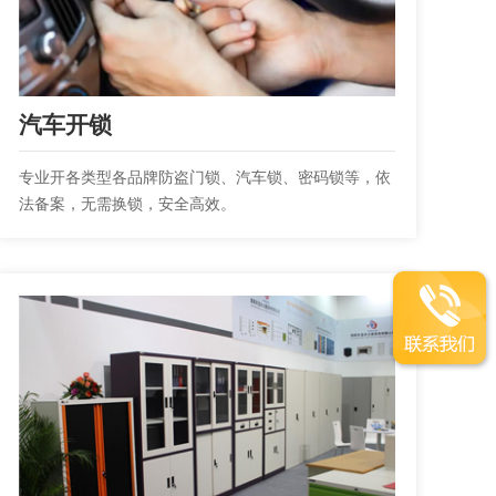
汽车开锁
专业开各类型各品牌防盗门锁、汽车锁、密码锁等，依
法备案，无需换锁，安全高效。