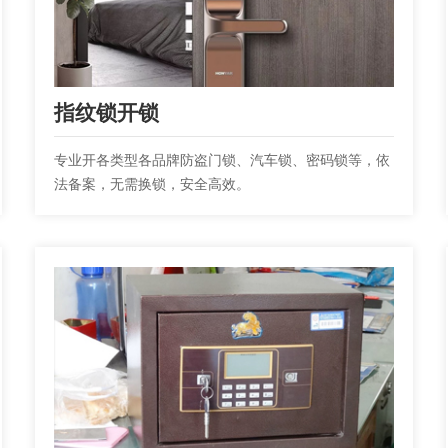
指纹锁开锁
专业开各类型各品牌防盗门锁、汽车锁、密码锁等，依
法备案，无需换锁，安全高效。