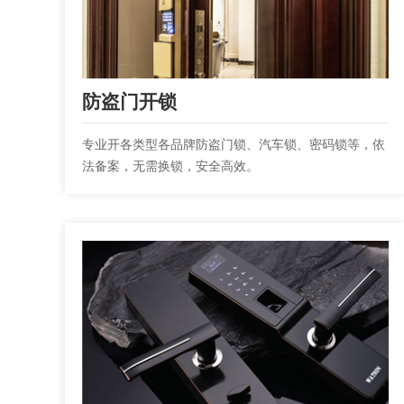
防盗门开锁
专业开各类型各品牌防盗门锁、汽车锁、密码锁等，依
法备案，无需换锁，安全高效。